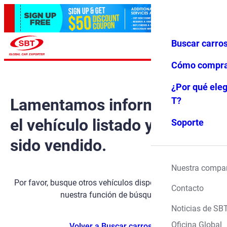
Buscar carro
Iniciar ses
Favoritos
Menú
ión
Cómo compr
¿Por qué eleg
Lamentamos informarle que
T?
el vehículo listado ya ha
Soporte
sido vendido.
Nuestra compa
Por favor, busque otros vehículos disponibles utilizando
Contacto
nuestra función de búsqueda.
Noticias de SB
Oficina Global
Volver a Buscar carros