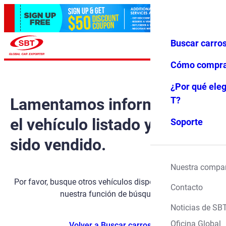
Buscar carro
Iniciar ses
Favoritos
Menú
ión
Cómo compr
¿Por qué eleg
Lamentamos informarle que
T?
el vehículo listado ya ha
Soporte
sido vendido.
Nuestra compa
Por favor, busque otros vehículos disponibles utilizando
Contacto
nuestra función de búsqueda.
Noticias de SB
Oficina Global
Volver a Buscar carros