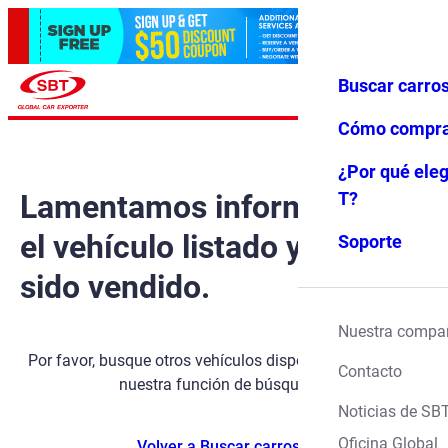
Buscar carro
Iniciar ses
Favoritos
Menú
ión
Cómo compr
¿Por qué eleg
Lamentamos informarle que
T?
el vehículo listado ya ha
Soporte
sido vendido.
Nuestra compa
Por favor, busque otros vehículos disponibles utilizando
Contacto
nuestra función de búsqueda.
Noticias de SB
Oficina Global
Volver a Buscar carros