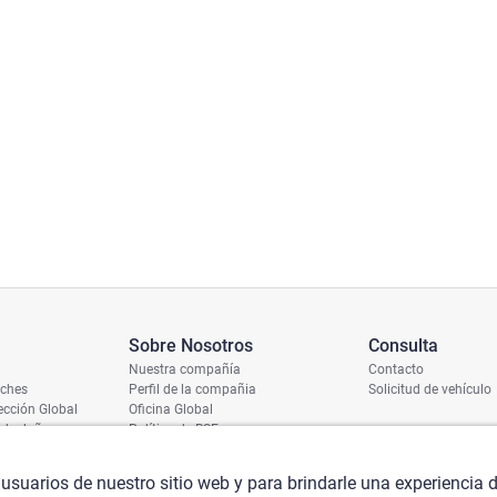
Sobre Nosotros
Consulta
Nuestra compañía
Contacto
oches
Perfil de la compañia
Solicitud de vehículo
cción Global
Oficina Global
 de daños
Política de RSE
ío
umero de chasis
 usuarios de nuestro sitio web y para brindarle una experiencia 