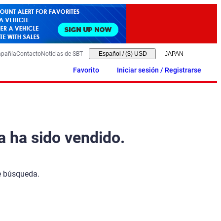
mpañía
Contacto
Noticias de SBT
Español
/
($) USD
Favorito
Iniciar sesión / Registrarse
a ha sido vendido.
de búsqueda.