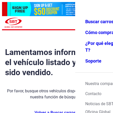
Buscar carro
Iniciar ses
Favoritos
Menú
ión
Cómo compr
¿Por qué eleg
Lamentamos informarle que
T?
el vehículo listado ya ha
Soporte
sido vendido.
Nuestra compa
Por favor, busque otros vehículos disponibles utilizando
Contacto
nuestra función de búsqueda.
Noticias de SB
Oficina Global
Volver a Buscar carros