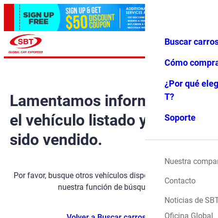
Buscar carro
Iniciar ses
Favoritos
Menú
ión
Cómo compr
¿Por qué eleg
Lamentamos informarle que
T?
el vehículo listado ya ha
Soporte
sido vendido.
Nuestra compa
Por favor, busque otros vehículos disponibles utilizando
Contacto
nuestra función de búsqueda.
Noticias de SB
Oficina Global
Volver a Buscar carros