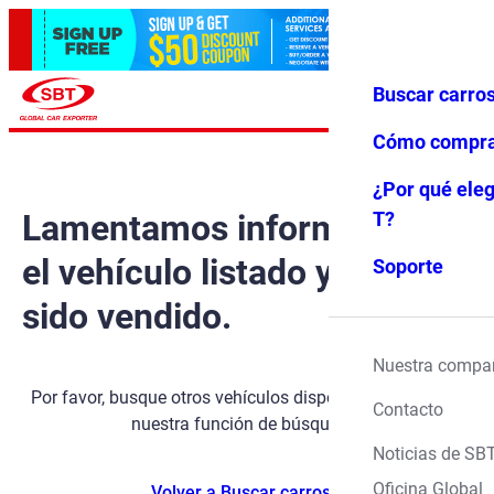
Buscar carro
Iniciar ses
Favoritos
Menú
ión
Cómo compr
¿Por qué eleg
Lamentamos informarle que
T?
el vehículo listado ya ha
Soporte
sido vendido.
Nuestra compa
Por favor, busque otros vehículos disponibles utilizando
Contacto
nuestra función de búsqueda.
Noticias de SB
Oficina Global
Volver a Buscar carros