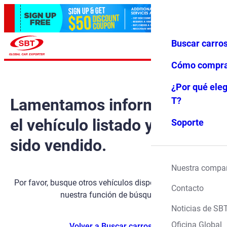
Buscar carro
Iniciar ses
Favoritos
Menú
ión
Cómo compr
¿Por qué eleg
Lamentamos informarle que
T?
el vehículo listado ya ha
Soporte
sido vendido.
Nuestra compa
Por favor, busque otros vehículos disponibles utilizando
Contacto
nuestra función de búsqueda.
Noticias de SB
Oficina Global
Volver a Buscar carros