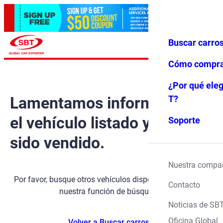
Buscar carro
Iniciar ses
Favoritos
Menú
ión
Cómo compr
¿Por qué eleg
Lamentamos informarle que
T?
el vehículo listado ya ha
Soporte
sido vendido.
Nuestra compa
Por favor, busque otros vehículos disponibles utilizando
Contacto
nuestra función de búsqueda.
Noticias de SB
Oficina Global
Volver a Buscar carros