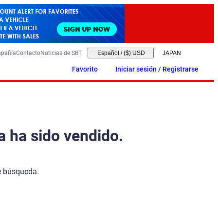
mpañía
Contacto
Noticias de SBT
Español
/
($) USD
Favorito
Iniciar sesión / Registrarse
a ha sido vendido.
de búsqueda.