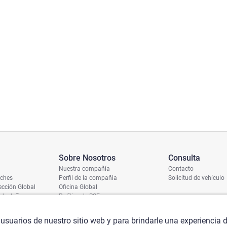
Sobre Nosotros
Consulta
Nuestra compañía
Contacto
oches
Perfil de la compañia
Solicitud de vehículo
cción Global
Oficina Global
 de daños
Política de RSE
ío
umero de chasis
 usuarios de nuestro sitio web y para brindarle una experiencia 