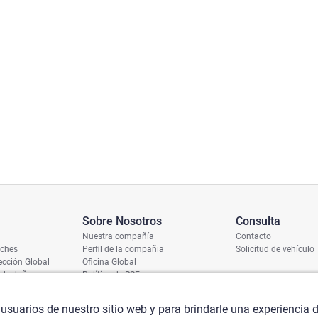
Sobre Nosotros
Consulta
Nuestra compañía
Contacto
oches
Perfil de la compañia
Solicitud de vehículo
cción Global
Oficina Global
 de daños
Política de RSE
ío
umero de chasis
 usuarios de nuestro sitio web y para brindarle una experiencia 