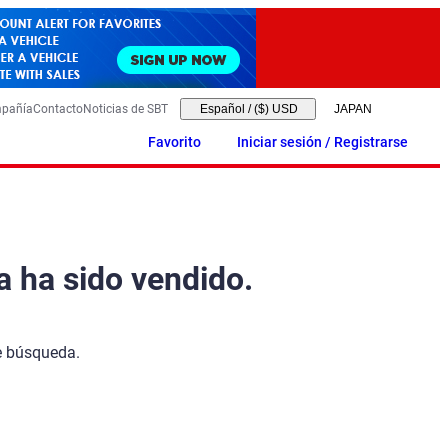
mpañía
Contacto
Noticias de SBT
Español
/
($) USD
Favorito
Iniciar sesión / Registrarse
a ha sido vendido.
de búsqueda.