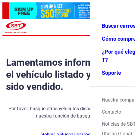
Buscar carro
Iniciar ses
Favoritos
Menú
ión
Cómo compr
¿Por qué eleg
Lamentamos informarle que
T?
el vehículo listado ya ha
Soporte
sido vendido.
Nuestra compa
Por favor, busque otros vehículos disponibles utilizando
Contacto
nuestra función de búsqueda.
Noticias de SB
Oficina Global
Volver a Buscar carros