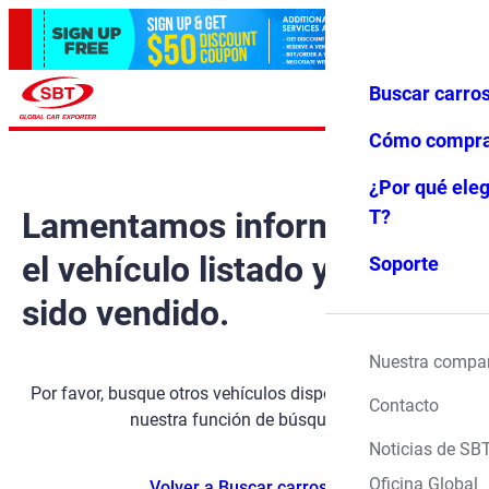
Buscar carro
Iniciar ses
Favoritos
Menú
ión
Cómo compr
¿Por qué eleg
Lamentamos informarle que
T?
el vehículo listado ya ha
Soporte
sido vendido.
Nuestra compa
Por favor, busque otros vehículos disponibles utilizando
Contacto
nuestra función de búsqueda.
Noticias de SB
Oficina Global
Volver a Buscar carros