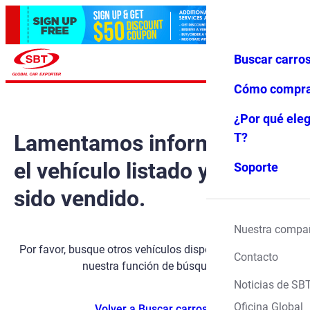
Buscar carro
Iniciar ses
Favoritos
Menú
ión
Cómo compr
¿Por qué eleg
Lamentamos informarle que
T?
el vehículo listado ya ha
Soporte
sido vendido.
Nuestra compa
Por favor, busque otros vehículos disponibles utilizando
Contacto
nuestra función de búsqueda.
Noticias de SB
Oficina Global
Volver a Buscar carros