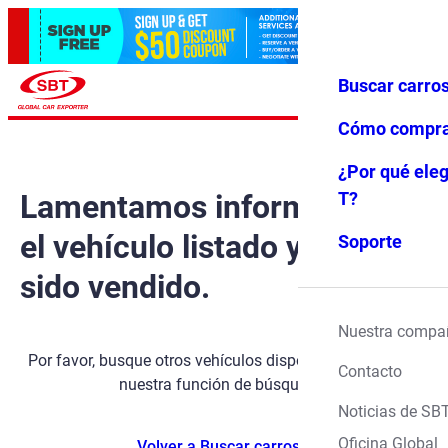
Buscar carro
Iniciar ses
Favoritos
Menú
ión
Cómo compr
¿Por qué eleg
Lamentamos informarle que
T?
el vehículo listado ya ha
Soporte
sido vendido.
Nuestra compa
Por favor, busque otros vehículos disponibles utilizando
Contacto
nuestra función de búsqueda.
Noticias de SB
Oficina Global
Volver a Buscar carros