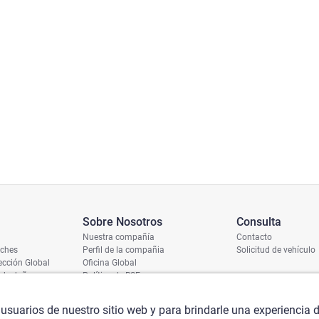
Sobre Nosotros
Consulta
Nuestra compañía
Contacto
oches
Perfil de la compañia
Solicitud de vehículo
cción Global
Oficina Global
 de daños
Política de RSE
ío
umero de chasis
 usuarios de nuestro sitio web y para brindarle una experiencia 