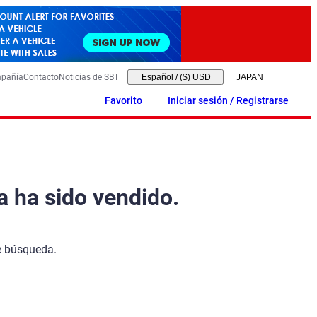
mpañía
Contacto
Noticias de SBT
Español
/
($) USD
Favorito
Iniciar sesión / Registrarse
a ha sido vendido.
de búsqueda.