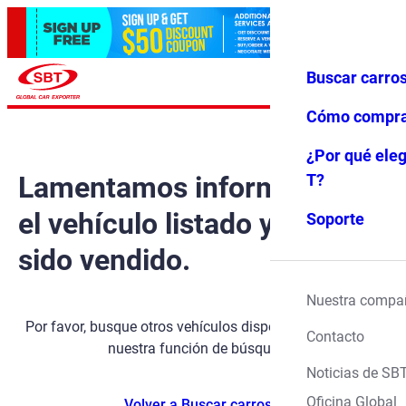
Buscar carro
Iniciar ses
Favoritos
Menú
ión
Cómo compr
¿Por qué eleg
Lamentamos informarle que
T?
el vehículo listado ya ha
Soporte
sido vendido.
Nuestra compa
Por favor, busque otros vehículos disponibles utilizando
Contacto
nuestra función de búsqueda.
Noticias de SB
Oficina Global
Volver a Buscar carros