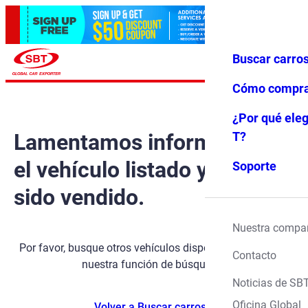
Buscar carro
Iniciar ses
Favoritos
Menú
ión
Cómo compr
¿Por qué eleg
Lamentamos informarle que
T?
el vehículo listado ya ha
Soporte
sido vendido.
Nuestra compa
Por favor, busque otros vehículos disponibles utilizando
Contacto
nuestra función de búsqueda.
Noticias de SB
Oficina Global
Volver a Buscar carros