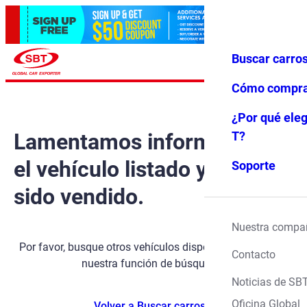
Buscar carro
Iniciar ses
Favoritos
Menú
ión
Cómo compr
¿Por qué eleg
Lamentamos informarle que
T?
el vehículo listado ya ha
Soporte
sido vendido.
Nuestra compa
Por favor, busque otros vehículos disponibles utilizando
Contacto
nuestra función de búsqueda.
Noticias de SB
Oficina Global
Volver a Buscar carros