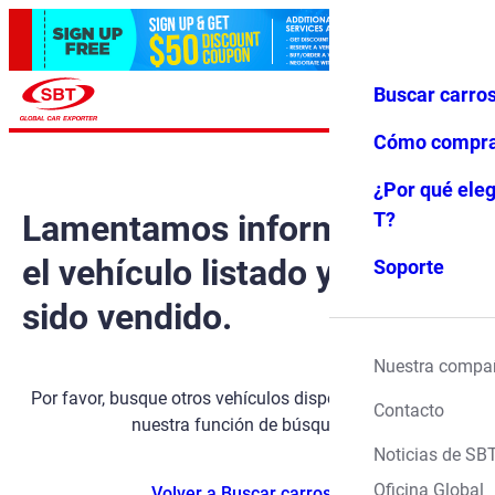
Buscar carro
Iniciar ses
Favoritos
Menú
ión
Cómo compr
¿Por qué eleg
Lamentamos informarle que
T?
el vehículo listado ya ha
Soporte
sido vendido.
Nuestra compa
Por favor, busque otros vehículos disponibles utilizando
Contacto
nuestra función de búsqueda.
Noticias de SB
Oficina Global
Volver a Buscar carros