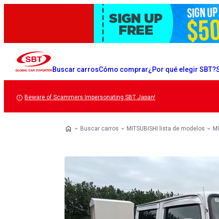
Buscar carros
Cómo comprar
¿Por qué elegir SBT?
Beware of Scammers Impersonating SBT Japan!
Buscar carros
MITSUBISHI lista de modelos
MI