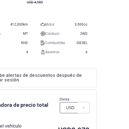
USD
4,980
412,000km
Motor
3,000cc
n
MT
Conducir
2WD
RHD
Combustible
DIESEL
4
Asientos
6
be alertas de descuentos después de
iar sesión
Divisa
dora de precio total
el vehículo