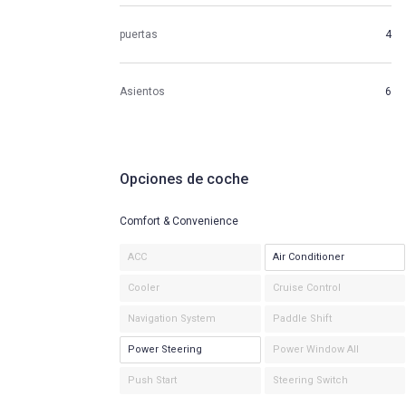
puertas
4
Asientos
6
Opciones de coche
Comfort & Convenience
ACC
Air Conditioner
Cooler
Cruise Control
Navigation System
Paddle Shift
Power Steering
Power Window All
Push Start
Steering Switch