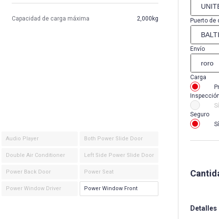
Capacidad de carga máxima
2,000kg
Puerto de 
Envío
Carga
P
Inspecció
Sí
Seguro
Sí
Audio Player
Both Power Slide Door
Double Air Conditioner
Left Side Power Slide Door
Cantid
Power Back Door
Power Seat
Power Window Driver
Power Window Front
Detalles