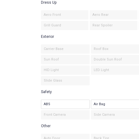
Dress Up
Aero Front
Aero Rear
Grill Guard
Rear Spoiler
Exterior
Carrier Base
Roof Box
Sun Roof
Double Sun Roof
HID Light
LED Light
Slide Glass
Safety
ABS
Air Bag
Front Camera
Side Camera
Other
Auto Door
Back Tire