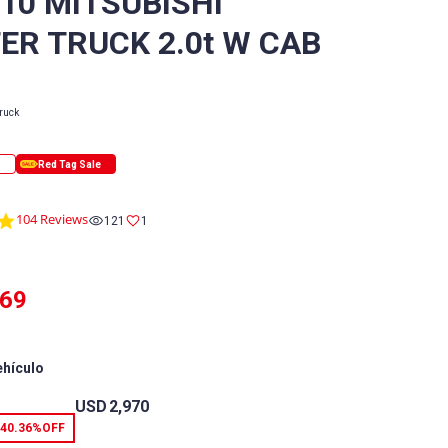
/10 MITSUBISHI
ER TRUCK 2.0t W CAB
ruck
4.8
104 Reviews
121
1
star
rating
269
ehículo
USD
2,970
40.36%
OFF