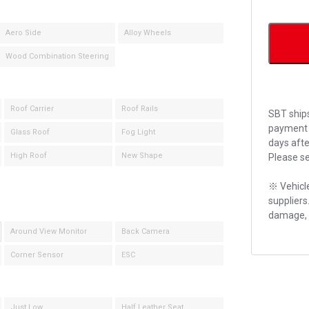
Aero Side
Alloy Wheels
Wood Combination Steering
Roof Carrier
Roof Rails
SBT ships
payment 
Glass Roof
Fog Light
days afte
High Roof
New Shape
Please se
※ Vehicle
suppliers
damage, o
Around View Monitor
Back Camera
Corner Sensor
ESC
Just Low
Half Leather Seat