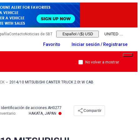
pañía
Contacto
Noticias de SBT
Español
/
($) USD
Favorito
Iniciar sesión / Registrarse
No volver a mostrar
UCK
2014/10 MITSUBISHI CANTER TRUCK 2.0t W CAB
Identificación de acciones:
AH0277
Compartir
nventario
:
HAKATA, JAPAN