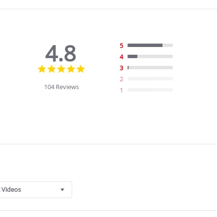
4.8
5
4
4.8
3
star
2
rating
104 Reviews
1
 Videos