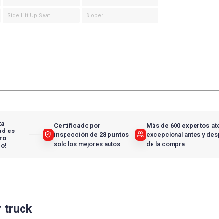
Side Lift Up Seat
Sloper
ta
Certificado por
Más de 600 expertos
at
ad es
inspección de 28 puntos
excepcional antes y de
ro
solo los mejores autos
de la compra
lo!
 truck