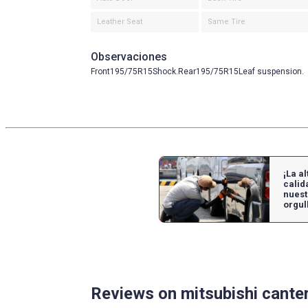
Leather Seat
Same Tire
Observaciones
Front195/75R15Shock.Rear195/75R15Leaf suspension.
¡La al
calid
nuest
orgul
Reviews on mitsubishi canter