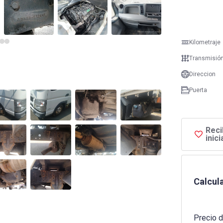
Kilometraje
Transmisió
Direccion
Puerta
Reci
inic
Calcula
Precio d