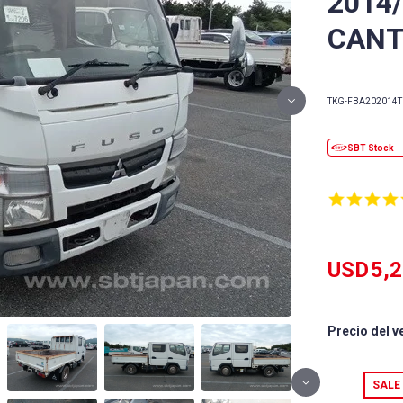
2014
CANT
TKG-FBA20
2014
T
USD
5,
Precio del v
SALE