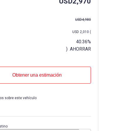
USD
2,970
USD
4,980
USD
2,010
(
40.36%
) AHORRAR
Obtener una estimación
os sobre este vehículo
stino