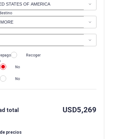
destino
repago
Recoger
n
No
No
USD
5,269
ad total
 de precios