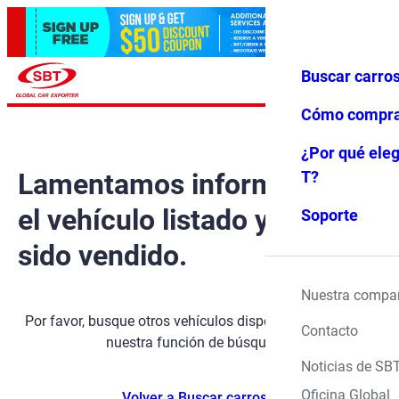
Buscar carro
Iniciar ses
Favoritos
Menú
ión
Cómo compr
¿Por qué eleg
Lamentamos informarle que
T?
el vehículo listado ya ha
Soporte
sido vendido.
Nuestra compa
Por favor, busque otros vehículos disponibles utilizando
Contacto
nuestra función de búsqueda.
Noticias de SB
Oficina Global
Volver a Buscar carros