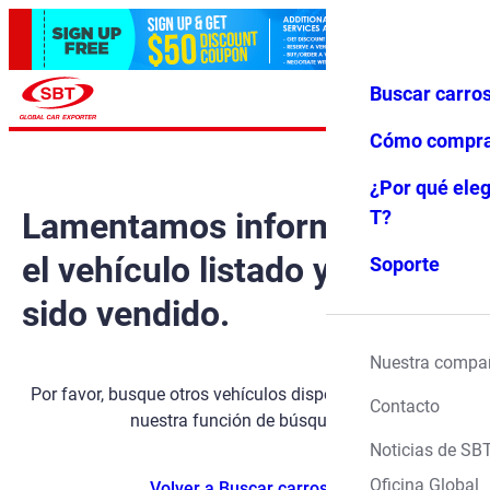
Buscar carro
Iniciar ses
Favoritos
Menú
ión
Cómo compr
¿Por qué eleg
Lamentamos informarle que
T?
el vehículo listado ya ha
Soporte
sido vendido.
Nuestra compa
Por favor, busque otros vehículos disponibles utilizando
Contacto
nuestra función de búsqueda.
Noticias de SB
Oficina Global
Volver a Buscar carros