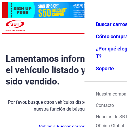
Buscar carro
Iniciar ses
Favoritos
Menú
ión
Cómo compr
¿Por qué eleg
Lamentamos informarle que
T?
el vehículo listado ya ha
Soporte
sido vendido.
Nuestra compa
Por favor, busque otros vehículos disponibles utilizando
Contacto
nuestra función de búsqueda.
Noticias de SB
Oficina Global
Volver a Buscar carros