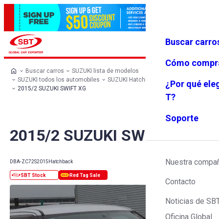
Buscar carro
Iniciar se
Favoritos
Menú
sión
Cómo compr
Buscar carros
SUZUKI lista de modelos
SUZUKI todos los automobiles
SUZUKI Hatchback
SUZUKI SWIFT
¿Por qué ele
2015/2 SUZUKI SWIFT XG
T?
Soporte
2015/2 SUZUKI SWIFT XG
Nuestra compa
DBA-ZC72S
2015
Hatchback
Contacto
Noticias de SB
Oficina Global