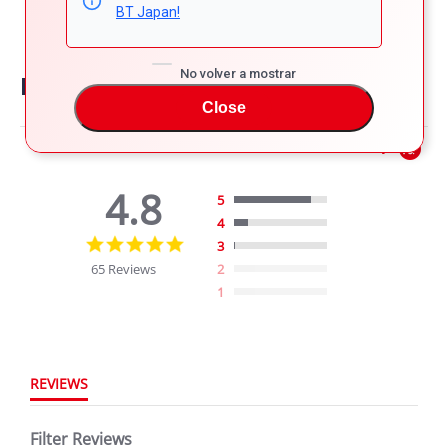
BT Japan!
No volver a mostrar
Reviews on suzuki swift
Close
Powered by
4.8
5
4
4.8
3
star
65 Reviews
2
rating
1
REVIEWS
Filter Reviews