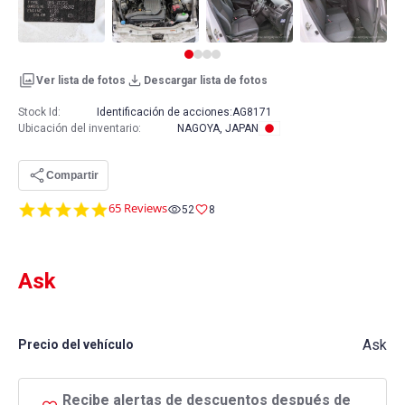
Ver lista de fotos
Descargar lista de fotos
Stock Id:
Identificación de acciones:
AG8171
Ubicación del inventario
:
NAGOYA, JAPAN
Compartir
4.8
65 Reviews
52
8
star
rating
Ask
Ask
Precio del vehículo
Recibe alertas de descuentos después de