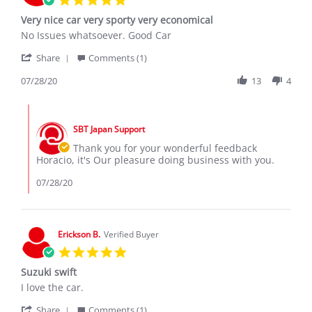
star
Very nice car very sporty very economical
rating
Review
review
No Issues whatsoever. Good Car
by
stating
'
Horacio
Very
Share
Comments (1)
Share
J.
nice
Review
07/28/20
13
4
on
car
by
28
very
Horacio
Jul
sporty
Comments
J.
2020
very
by
on
economical
SBT Japan Support
Store
28
Owner
Thank you for your wonderful feedback
Jul
on
Horacio, it's Our pleasure doing business with you.
2020
Review
by
07/28/20
Horacio
J.
on
28
Erickson B.
Verified Buyer
Jul
5.0
2020
star
Suzuki swift
rating
Review
review
I love the car.
by
stating
'
Erickson
Suzuki
Share
Comments (1)