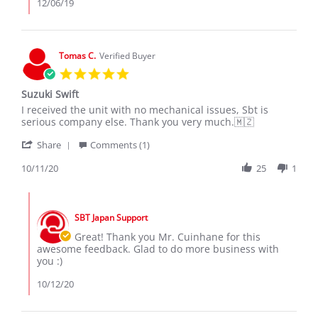
Review
12/06/19
by
Azan
R.
on
Tomas C.
Verified Buyer
6
5.0
Dec
star
2019
Suzuki Swift
rating
Review
review
I received the unit with no mechanical issues, Sbt is
by
stating
serious company else. Thank you very much.🇲🇿
Tomas
Suzuki
'
C.
Swift
Share
Comments (1)
Share
on
Review
10/11/20
25
1
11
by
Oct
Tomas
2020
Comments
C.
by
on
SBT Japan Support
Store
11
Owner
Great! Thank you Mr. Cuinhane for this
Oct
on
awesome feedback. Glad to do more business with
2020
Review
you :)
by
Tomas
10/12/20
C.
on