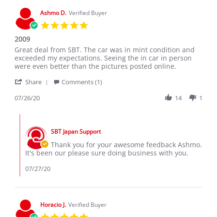
11
Oct
Ashmo D.
Verified Buyer
2020
5.0
star
2009
rating
Review
review
Great deal from SBT. The car was in mint condition and
by
stating
exceeded my expectations. Seeing the in car in person
Ashmo
2009
were even better than the pictures posted online.
D.
'
on
Share
Comments (1)
Share
26
Review
07/26/20
14
1
Jul
by
2020
Ashmo
Comments
D.
by
on
SBT Japan Support
Store
26
Owner
Thank you for your awesome feedback Ashmo.
Jul
on
It's been our please sure doing business with you.
2020
Review
by
07/27/20
Ashmo
D.
on
26
Horacio J.
Verified Buyer
Jul
5.0
2020