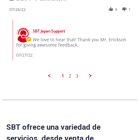
Share
B.
swift
Review
07/26/22
9
1
on
by
26
Erickson
Jul
Comments
B.
2022
by
on
SBT Japan Support
Store
26
Owner
We love to hear that! Thank you Mr. Erickson
Jul
on
for giving awesome feedback.
2022
Review
by
07/27/22
Erickson
B.
on
26
1
2
3
Jul
2022
SBT ofrece una variedad de
servicios, desde venta de