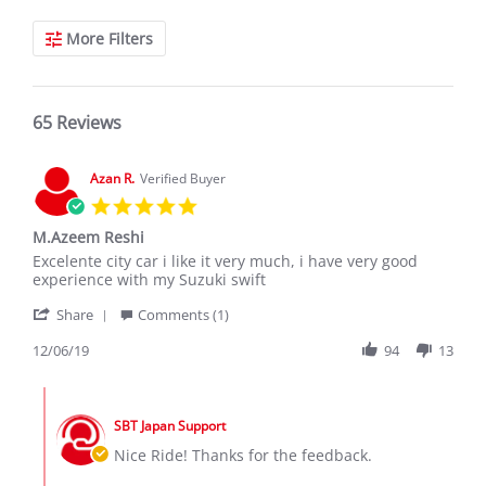
More Filters
65 Reviews
Azan R.
Verified Buyer
5.0
star
M.Azeem Reshi
rating
Review
review
Excelente city car i like it very much, i have very good
by
stating
experience with my Suzuki swift
Azan
M.Azeem
'
R.
Reshi
Share
Comments (1)
Share
on
Review
12/06/19
94
13
6
by
Dec
Azan
2019
Comments
R.
by
on
SBT Japan Support
Store
6
Owner
Nice Ride! Thanks for the feedback.
Dec
on
2019