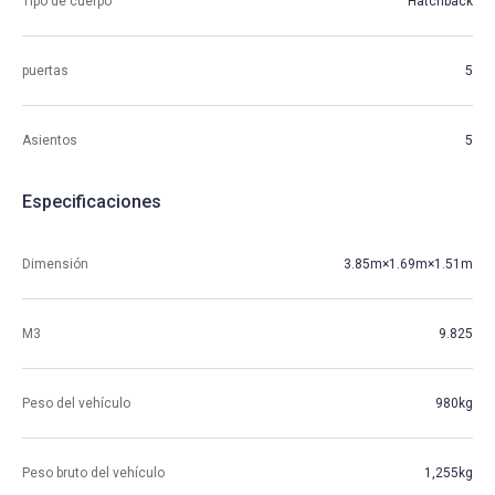
Tipo de cuerpo
Hatchback
puertas
5
Asientos
5
Especificaciones
Dimensión
3.85m×1.69m×1.51m
M3
9.825
Peso del vehículo
980kg
Peso bruto del vehículo
1,255kg