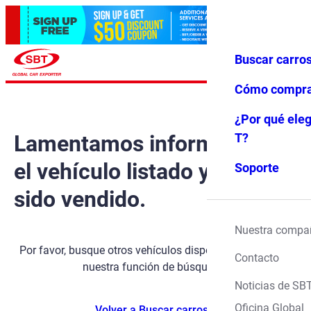
Buscar carro
Iniciar ses
Favoritos
Menú
ión
Cómo compr
¿Por qué eleg
Lamentamos informarle que
T?
el vehículo listado ya ha
Soporte
sido vendido.
Nuestra compa
Por favor, busque otros vehículos disponibles utilizando
Contacto
nuestra función de búsqueda.
Noticias de SB
Oficina Global
Volver a Buscar carros