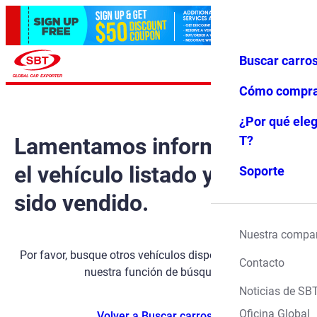
Buscar carro
Iniciar ses
Favoritos
Menú
ión
Cómo compr
¿Por qué eleg
Lamentamos informarle que
T?
el vehículo listado ya ha
Soporte
sido vendido.
Nuestra compa
Por favor, busque otros vehículos disponibles utilizando
Contacto
nuestra función de búsqueda.
Noticias de SB
Oficina Global
Volver a Buscar carros