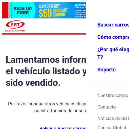
Buscar carro
Iniciar ses
Favoritos
Menú
ión
Cómo compr
¿Por qué eleg
Lamentamos informarle que
T?
el vehículo listado ya ha
Soporte
sido vendido.
Nuestra compa
Por favor, busque otros vehículos disponibles utilizando
Contacto
nuestra función de búsqueda.
Noticias de SB
Oficina Global
Volver a Buscar carros