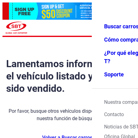
Buscar carro
Iniciar ses
Favoritos
Menú
ión
Cómo compr
¿Por qué eleg
Lamentamos informarle que
T?
el vehículo listado ya ha
Soporte
sido vendido.
Nuestra compa
Por favor, busque otros vehículos disponibles utilizando
Contacto
nuestra función de búsqueda.
Noticias de SB
Oficina Global
Volver a Buscar carros