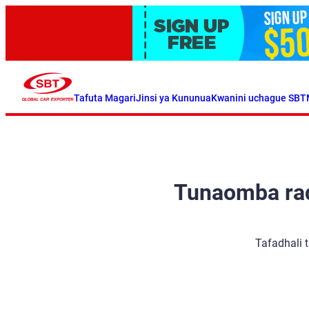
Tafuta Magari
Jinsi ya Kununua
Kwanini uchague SBT
Tunaomba radh
Tafadhali 