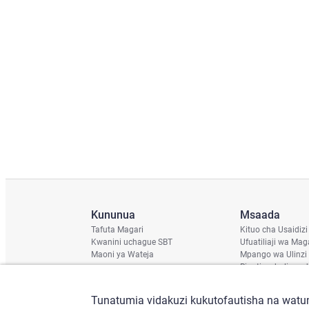
Kununua
Msaada
Tafuta Magari
Kituo cha Usaidizi
Kwanini uchague SBT
Ufuatiliaji wa Mag
Maoni ya Wateja
Mpango wa Ulinzi
Ripoti ya hali ya u
Ratiba ya Usafirish
Angalia Chassis
Tunatumia vidakuzi kukutofautisha na watum