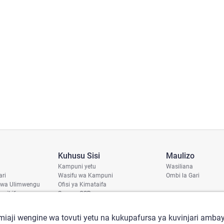
Kuhusu Sisi
Maulizo
Kampuni yetu
Wasiliana
ari
Wasifu wa Kampuni
Ombi la Gari
 wa Ulimwengu
Ofisi ya Kimataifa
haribifu
Sera ya CSR
aji
iaji wengine wa tovuti yetu na kukupafursa ya kuvinjari ambay