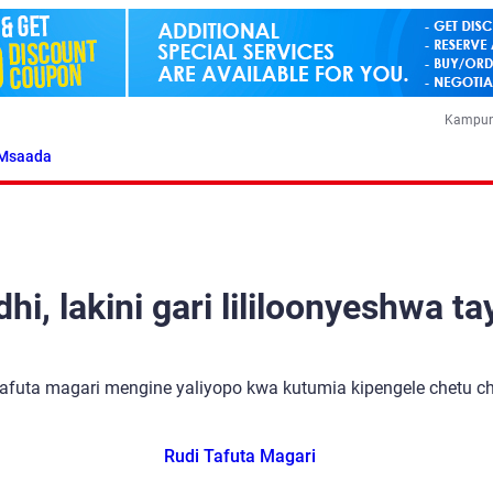
Kampun
Msaada
i, lakini gari lililoonyeshwa ta
tafuta magari mengine yaliyopo kwa kutumia kipengele chetu cha
Rudi Tafuta Magari