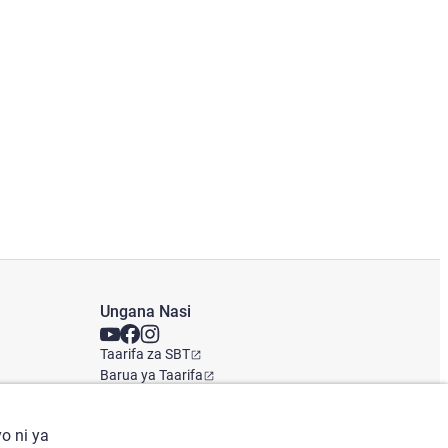
Ungana Nasi
Taarifa za SBT
Barua ya Taarifa
Ofisi ya Kimataifa
o ni ya