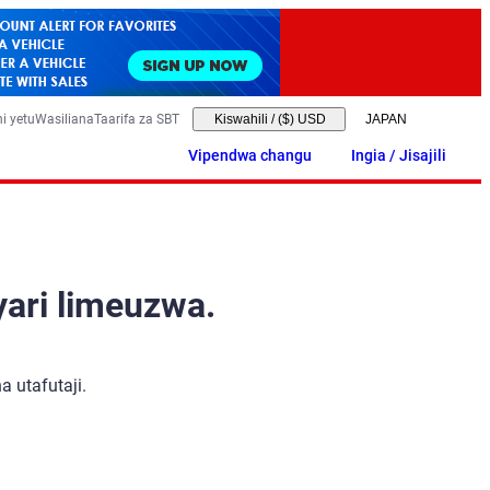
i yetu
Wasiliana
Taarifa za SBT
Kiswahili
/
($) USD
Vipendwa changu
Ingia / Jisajili
yari limeuzwa.
 utafutaji.