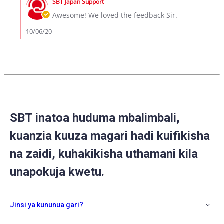
6
SBT Japan Support
Store
Oct
Owner
Awesome! We loved the feedback Sir.
2020
on
Review
10/06/20
by
Caleb
on
6
Oct
2020
SBT inatoa huduma mbalimbali,
kuanzia kuuza magari hadi kuifikisha
na zaidi, kuhakikisha uthamani kila
unapokuja kwetu.
Jinsi ya kununua gari?