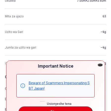
Ukubwa
7.00m×2.50m×3.60m
Mita za ujazo
63
Uzito wa Gari
—kg
Jumla za uzito wa gari
—kg
Uwezo wa Juu wa Kupakia
—kg
Important Notice
Chaguzi za Gari
Beware of Scammers Impersonating S
BT Japan!
Comfort & Convenience
Dress Up
Usionyeshe tena
Exterior