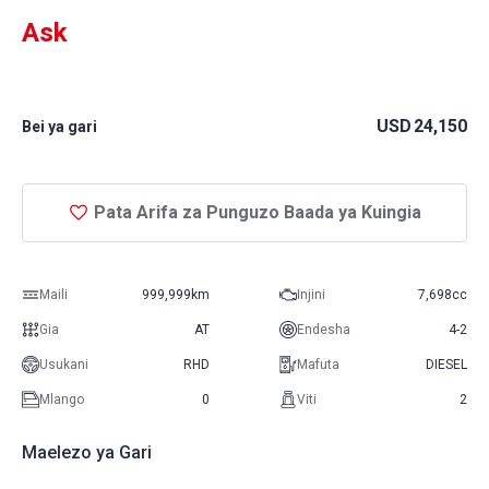
Ask
USD
24,150
Bei ya gari
Pata Arifa za Punguzo Baada ya Kuingia
Maili
999,999km
Injini
7,698cc
Gia
AT
Endesha
4-2
Usukani
RHD
Mafuta
DIESEL
Mlango
0
Viti
2
Maelezo ya Gari