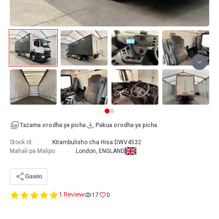
Tazama orodha ya picha
Pakua orodha ya picha
Stock Id:
Kitambulisho cha Hisa:
DWV4532
Mahali pa Malipo
:
London, ENGLAND
Gawio
5.0
1 Review
17
0
star
rating