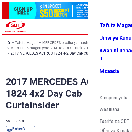
Tafuta Magar
Ingia
Vipendw
Menyu
a changu
Jinsi ya Kun
Tafuta Magari
MERCEDES orodha ya machaguo
MERCEDES magari yote
MERCEDES Truck
MERCEDES ACTROS
Kwanini ucha
2017 MERCEDES ACTROS 1824 4x2 Day Cab Curtainsider
T
Msaada
2017 MERCEDES ACTROS
1824 4x2 Day Cab
Kampuni yetu
Curtainsider
Wasiliana
Taarifa za SBT
ACTROS
Truck
Ofisi ya Kimatai