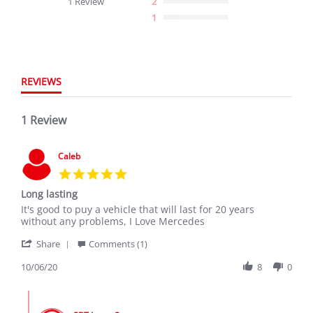
1 Review
2
rating
1
REVIEWS
1 Review
Caleb
5.0
star
Long lasting
rating
Review
review
It's good to puy a vehicle that will last for 20 years
by
stating
without any problems, I Love Mercedes
Caleb
Long
'
on
lasting
Share
Comments (1)
Share
6
Review
10/06/20
8
0
Oct
by
2020
Caleb
Comments
on
by