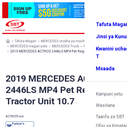
Tafuta Magar
Ingia
Vipendw
Menyu
a changu
Jinsi ya Kun
Tafuta Magari
MERCEDES orodha ya machaguo
MERCEDES magari yote
MERCEDES Truck
MERCEDES ACTROS
Kwanini ucha
2019 MERCEDES ACTROS 2446LS MP4 Pet Regs 6x2 Tractor Unit 10.7
T
Msaada
2019 MERCEDES ACTROS
2446LS MP4 Pet Regs 6x2
Kampuni yetu
Tractor Unit 10.7
Wasiliana
Taarifa za SBT
ACTROS
Truck
Ofisi ya Kimatai