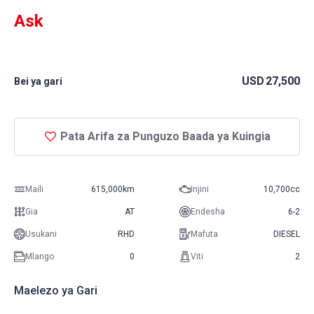
Ask
USD
27,500
Bei ya gari
Pata Arifa za Punguzo Baada ya Kuingia
Maili
615,000km
Injini
10,700cc
Gia
AT
Endesha
6-2
Usukani
RHD
Mafuta
DIESEL
Mlango
0
Viti
2
Maelezo ya Gari