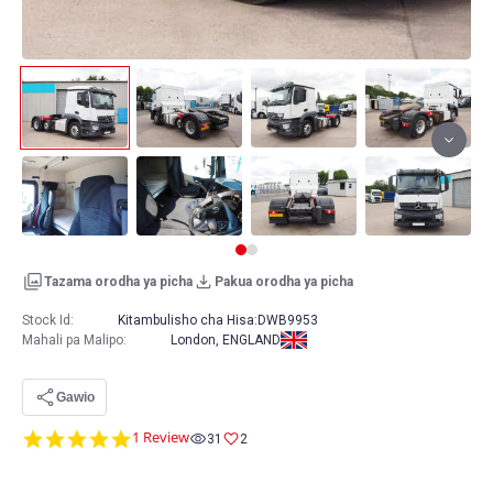
Tazama orodha ya picha
Pakua orodha ya picha
Stock Id:
Kitambulisho cha Hisa:
DWB9953
Mahali pa Malipo
:
London, ENGLAND
Gawio
5.0
1 Review
31
2
star
rating