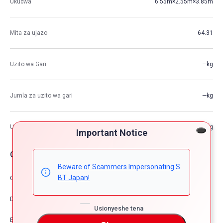
Ukubwa
6.55m×2.55m×3.85m
Mita za ujazo
64.31
Uzito wa Gari
—kg
Jumla za uzito wa gari
—kg
Uwezo wa Juu wa Kupakia
—kg
Important Notice
Chaguzi za Gari
Beware of Scammers Impersonating S
BT Japan!
Comfort & Convenience
Dress Up
Usionyeshe tena
Exterior