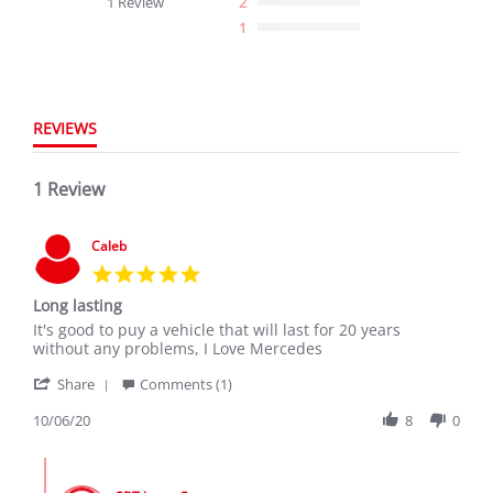
1 Review
2
rating
1
REVIEWS
1 Review
Caleb
5.0
star
Long lasting
rating
Review
review
It's good to puy a vehicle that will last for 20 years
by
stating
without any problems, I Love Mercedes
Caleb
Long
'
on
lasting
Share
Comments (1)
Share
6
Review
10/06/20
8
0
Oct
by
2020
Caleb
Comments
on
by