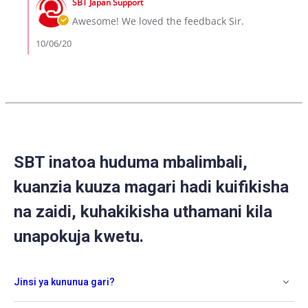
6
SBT Japan Support
Store
Oct
Owner
Awesome! We loved the feedback Sir.
2020
on
Review
10/06/20
by
Caleb
on
6
Oct
2020
SBT inatoa huduma mbalimbali,
kuanzia kuuza magari hadi kuifikisha
na zaidi, kuhakikisha uthamani kila
unapokuja kwetu.
Jinsi ya kununua gari?