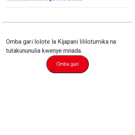
Omba gari lolote la Kijapani lililotumika na
tutakununulia kwenye mnada.
Omba gari