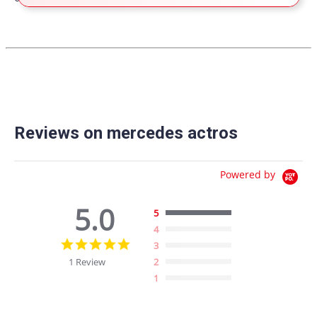
Reviews on mercedes actros
Powered by
5.0
5
4
5.0
3
star
1 Review
2
rating
1