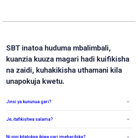
Caleb
on
6
Oct
2020
SBT inatoa huduma mbalimbali,
kuanzia kuuza magari hadi kuifikisha
na zaidi, kuhakikisha uthamani kila
unapokuja kwetu.
Jinsi ya kununua gari?
Je, itafikishwa salama?
Ni nini kitatokea ikiwa gari imeharibika?