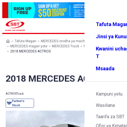
Tafuta Magar
Ingia
Vipendw
Menyu
a changu
Jinsi ya Kun
Tafuta Magari
MERCEDES orodha ya machaguo
MERCEDES magari yote
MERCEDES Truck
MERCEDES ACTROS
Kwanini ucha
2018 MERCEDES ACTROS
T
Msaada
2018 MERCEDES ACTROS
Kampuni yetu
ACTROS
Truck
Wasiliana
Taarifa za SBT
Ofisi ya Kimatai