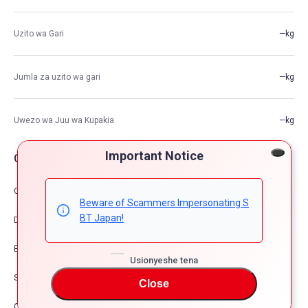
Uzito wa Gari
—kg
Jumla za uzito wa gari
—kg
Uwezo wa Juu wa Kupakia
—kg
Important Notice
Chaguzi za Gari
Comfort & Convenience
Beware of Scammers Impersonating S
BT Japan!
Dress Up
Exterior
Usionyeshe tena
Safety
Close
Other