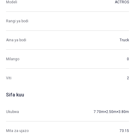
Modeli
ACTROS
Rangi ya bodi
Aina ya bodi
Truck
Milango
0
Viti
2
Sifa kuu
Ukubwa
7.70m×2.50m×3.80m
Mita za ujazo
73.15