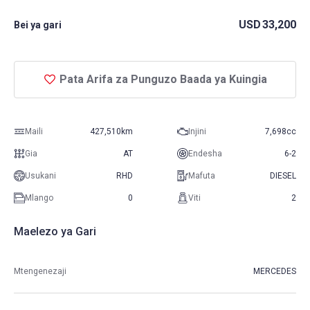
USD
33,200
Bei ya gari
Pata Arifa za Punguzo Baada ya Kuingia
Maili
427,510km
Injini
7,698cc
Gia
AT
Endesha
6-2
Usukani
RHD
Mafuta
DIESEL
Mlango
0
Viti
2
Maelezo ya Gari
Mtengenezaji
MERCEDES