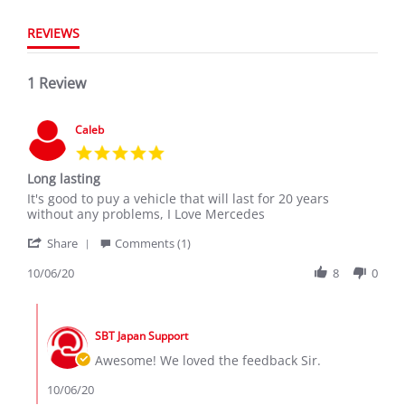
REVIEWS
1 Review
Caleb
5.0
star
Long lasting
rating
Review
review
It's good to puy a vehicle that will last for 20 years
by
stating
without any problems, I Love Mercedes
Caleb
Long
'
on
lasting
Share
Comments (1)
Share
6
Review
10/06/20
8
0
Oct
by
2020
Caleb
Comments
on
by
6
SBT Japan Support
Store
Oct
Owner
Awesome! We loved the feedback Sir.
2020
on
Review
10/06/20
by