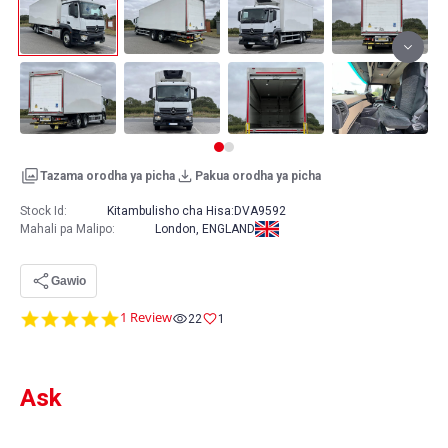
Tazama orodha ya picha
Pakua orodha ya picha
Stock Id:
Kitambulisho cha Hisa:
DVA9592
Mahali pa Malipo
:
London, ENGLAND
Gawio
5.0
1 Review
22
1
star
rating
Ask