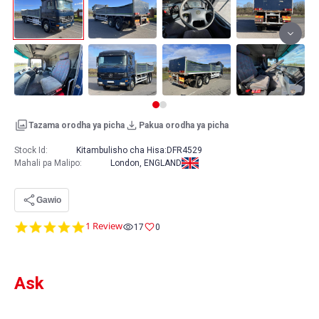
Tazama orodha ya picha
Pakua orodha ya picha
Stock Id:
Kitambulisho cha Hisa:
DFR4529
Mahali pa Malipo
:
London, ENGLAND
Gawio
5.0
1 Review
17
0
star
rating
Ask