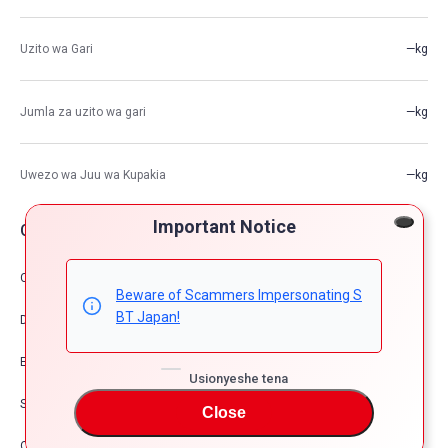
Uzito wa Gari
—kg
Jumla za uzito wa gari
—kg
Uwezo wa Juu wa Kupakia
—kg
Important Notice
Chaguzi za Gari
Comfort & Convenience
Beware of Scammers Impersonating S
BT Japan!
Dress Up
Exterior
Usionyeshe tena
Safety
Close
Other