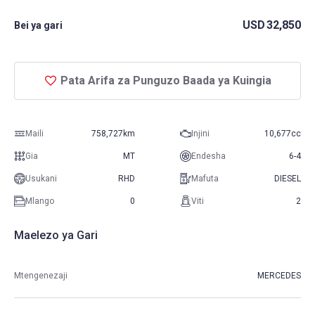
USD
32,850
Bei ya gari
Pata Arifa za Punguzo Baada ya Kuingia
Maili
758,727km
Injini
10,677cc
Gia
MT
Endesha
6-4
Usukani
RHD
Mafuta
DIESEL
Mlango
0
Viti
2
Maelezo ya Gari
Mtengenezaji
MERCEDES