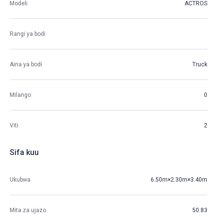
Modeli
ACTROS
Rangi ya bodi
Aina ya bodi
Truck
Milango
0
Viti
2
Sifa kuu
Ukubwa
6.50m×2.30m×3.40m
Mita za ujazo
50.83