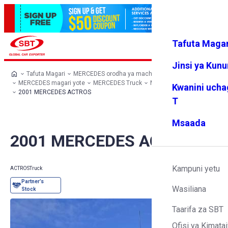
Tafuta Magar
Ingia
Vipendw
Menyu
a changu
Jinsi ya Kun
Tafuta Magari
MERCEDES orodha ya machaguo
MERCEDES magari yote
MERCEDES Truck
MERCEDES ACTROS
Kwanini ucha
2001 MERCEDES ACTROS
T
Msaada
2001 MERCEDES ACTROS
Kampuni yetu
ACTROS
Truck
Wasiliana
Taarifa za SBT
Ofisi ya Kimatai