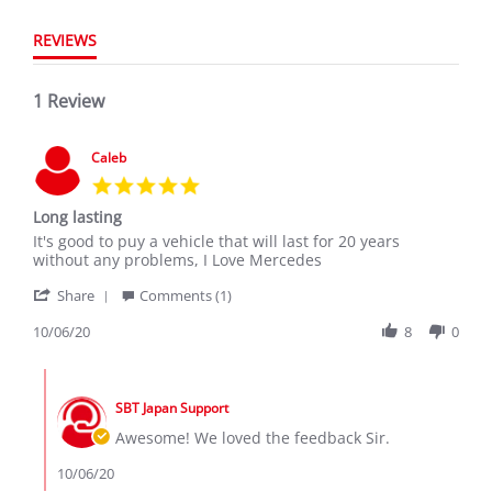
REVIEWS
1 Review
Caleb
5.0
star
Long lasting
rating
Review
review
It's good to puy a vehicle that will last for 20 years
by
stating
without any problems, I Love Mercedes
Caleb
Long
'
on
lasting
Share
Comments (1)
Share
6
Review
10/06/20
8
0
Oct
by
2020
Caleb
Comments
on
by
6
SBT Japan Support
Store
Oct
Owner
Awesome! We loved the feedback Sir.
2020
on
Review
10/06/20
by