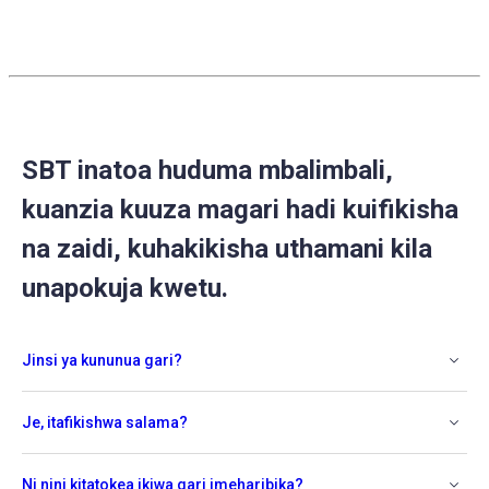
Caleb
on
6
Oct
2020
SBT inatoa huduma mbalimbali,
kuanzia kuuza magari hadi kuifikisha
na zaidi, kuhakikisha uthamani kila
unapokuja kwetu.
Jinsi ya kununua gari?
Je, itafikishwa salama?
Ni nini kitatokea ikiwa gari imeharibika?