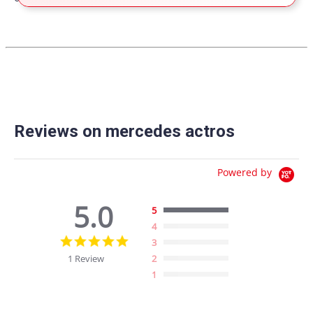
Reviews on mercedes actros
Powered by
5.0
5
4
5.0
3
star
1 Review
2
rating
1