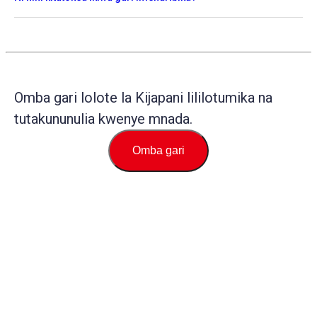
Omba gari lolote la Kijapani lililotumika na
tutakununulia kwenye mnada.
Omba gari