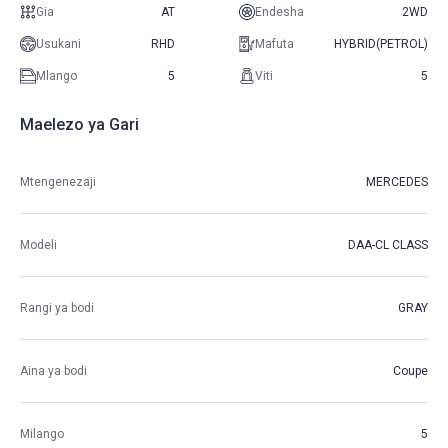
Gia
AT
Endesha
2WD
Usukani
RHD
Mafuta
HYBRID(PETROL)
Mlango
5
Viti
5
Maelezo ya Gari
Mtengenezaji
MERCEDES
Modeli
DAA-CL CLASS
Rangi ya bodi
GRAY
Aina ya bodi
Coupe
Milango
5