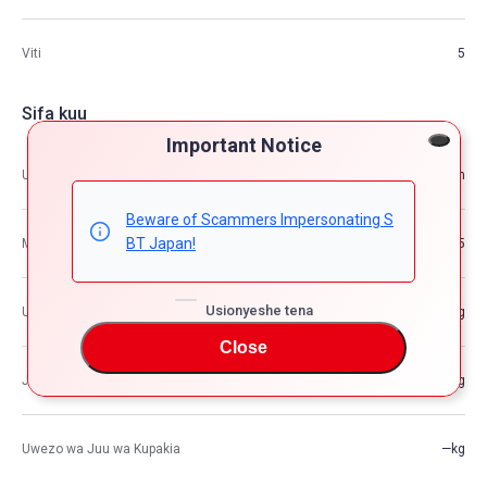
Viti
5
Sifa kuu
Important Notice
Ukubwa
4.70m×1.81m×1.44m
Beware of Scammers Impersonating S
BT Japan!
Mita za ujazo
12.25
Usionyeshe tena
Uzito wa Gari
—kg
Close
Jumla za uzito wa gari
—kg
Uwezo wa Juu wa Kupakia
—kg