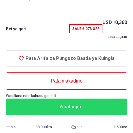
USD
10,360
Bei ya gari
SALE
6.07%
OFF
USD
11,030
Pata Arifa za Punguzo Baada ya Kuingia
Pata makadirio
Wasiliana nasi kuhusu gari hili
Whatsapp
Maili
98,000km
Injini
1,500cc