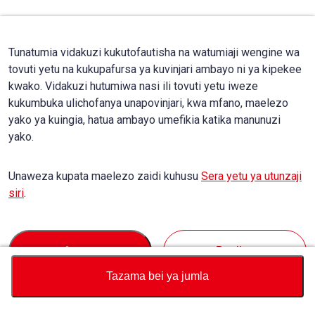
Tunatumia vidakuzi kukutofautisha na watumiaji wengine wa
tovuti yetu na kukupafursa ya kuvinjari ambayo ni ya kipekee
kwako. Vidakuzi hutumiwa nasi ili tovuti yetu iweze
kukumbuka ulichofanya unapovinjari, kwa mfano, maelezo
yako ya kuingia, hatua ambayo umefikia katika manunuzi
yako.
Unaweza kupata maelezo zaidi kuhusu
Sera yetu ya utunzaji
siri
.
Accept
Decline
Tazama bei ya jumla