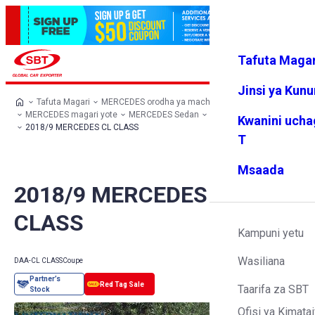
Tafuta Magar
Ingia
Vipendw
Menyu
a changu
Jinsi ya Kun
Tafuta Magari
MERCEDES orodha ya machaguo
MERCEDES magari yote
MERCEDES Sedan
MERCEDES CL CLASS
Kwanini ucha
2018/9 MERCEDES CL CLASS
T
Msaada
2018/9 MERCEDES CL
CLASS
Kampuni yetu
Wasiliana
DAA-CL CLASS
Coupe
Taarifa za SBT
Ofisi ya Kimatai