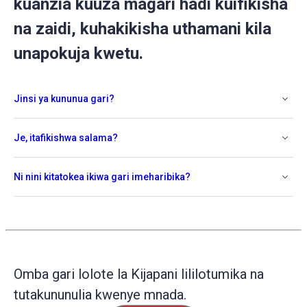
kuanzia kuuza magari hadi kuifikisha
na zaidi, kuhakikisha uthamani kila
unapokuja kwetu.
Jinsi ya kununua gari?
Je, itafikishwa salama?
Ni nini kitatokea ikiwa gari imeharibika?
Omba gari lolote la Kijapani lililotumika na
tutakununulia kwenye mnada.