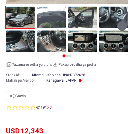
Tazama orodha ya picha
Pakua orodha ya picha
Stock Id:
Kitambulisho cha Hisa:
DCP2628
Mahali pa Malipo
:
Kanagawa, JAPAN
Gawio
0.0
19
0
star
rating
USD
12,343