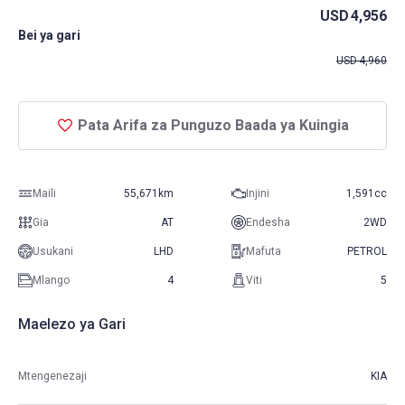
USD
4,956
Bei ya gari
USD
4,960
Pata Arifa za Punguzo Baada ya Kuingia
Maili
55,671km
Injini
1,591cc
Gia
AT
Endesha
2WD
Usukani
LHD
Mafuta
PETROL
Mlango
4
Viti
5
Maelezo ya Gari
Mtengenezaji
KIA