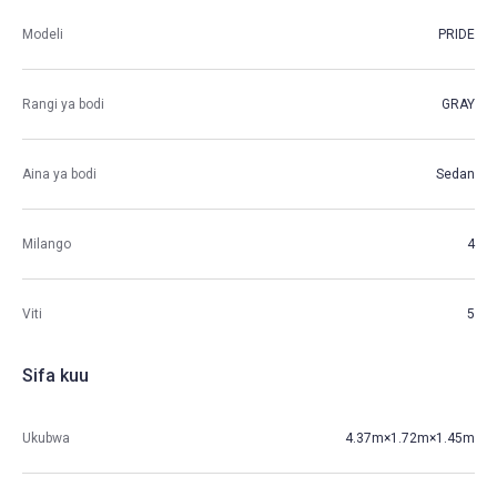
Modeli
PRIDE
Rangi ya bodi
GRAY
Aina ya bodi
Sedan
Milango
4
Viti
5
Sifa kuu
Ukubwa
4.37m×1.72m×1.45m