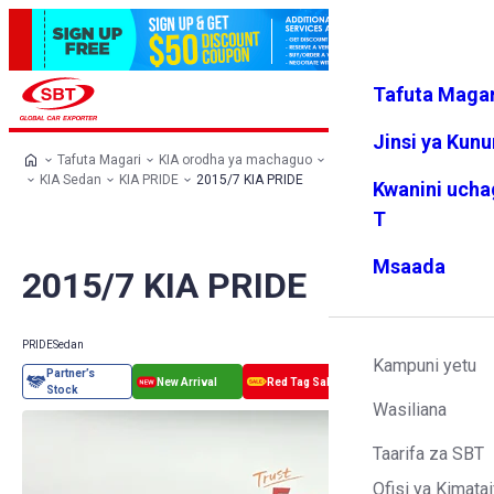
Tafuta Magar
Ingia
Vipendw
Menyu
a changu
Jinsi ya Kun
Tafuta Magari
KIA orodha ya machaguo
KIA magari yote
KIA Sedan
KIA PRIDE
2015/7 KIA PRIDE
Kwanini ucha
T
Msaada
2015/7 KIA PRIDE
PRIDE
Sedan
Kampuni yetu
Wasiliana
Taarifa za SBT
Ofisi ya Kimatai