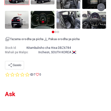
Tazama orodha ya picha
Pakua orodha ya picha
Stock Id:
Kitambulisho cha Hisa:
DBZ6784
Mahali pa Malipo
:
Incheon, SOUTH KOREA
Gawio
0.0
7
0
star
rating
Ask