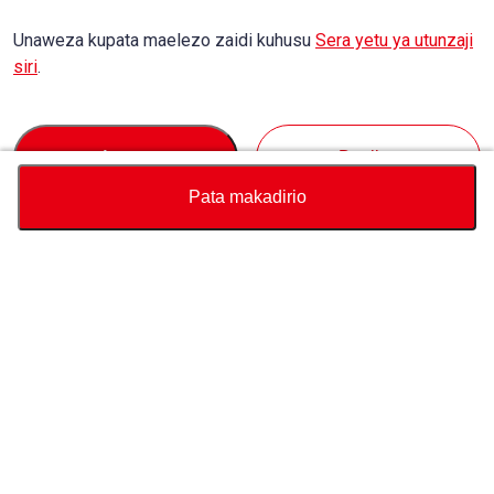
Unaweza kupata maelezo zaidi kuhusu
Sera yetu ya utunzaji
siri
.
Accept
Decline
Pata makadirio
Sarafu
Jumla ya Kikokotoo cha Bei
Kununua
Msaada
Bei ya gari
USD
4,956
Kuhusu Sisi
USD
4,960
USD
4
(
0.08%
) HIFADHI
Wasiliana nasi kuhusu gari hili
Maulizo
Whatsapp