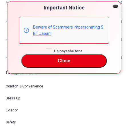
Mita za ujazo
10.9
Important Notice
Uzito wa Gari
—kg
Beware of Scammers Impersonating S
BT Japan!
Jumla za uzito wa gari
—kg
Usionyeshe tena
Uwezo wa Juu wa Kupakia
—kg
Close
Chaguzi za Gari
Comfort & Convenience
Dress Up
Exterior
Safety