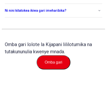
Ni nini kitatokea ikiwa gari imeharibika?
Omba gari lolote la Kijapani lililotumika na
tutakununulia kwenye mnada.
Omba gari