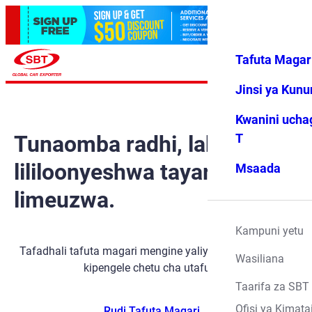
Tafuta Magar
Ingia
Vipendwa
Menyu
changu
Jinsi ya Kun
Kwanini ucha
Tunaomba radhi, lakini gari
T
lililoonyeshwa tayari
Msaada
limeuzwa.
Kampuni yetu
Tafadhali tafuta magari mengine yaliyopo kwa kutumia
Wasiliana
kipengele chetu cha utafutaji.
Taarifa za SBT
Ofisi ya Kimata
Rudi Tafuta Magari