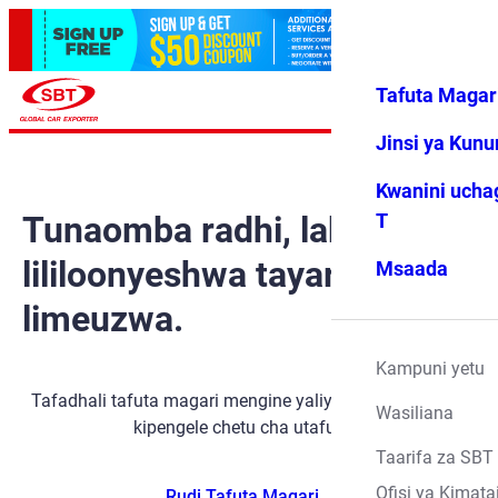
Tafuta Magar
Ingia
Vipendwa
Menyu
changu
Jinsi ya Kun
Kwanini ucha
Tunaomba radhi, lakini gari
T
lililoonyeshwa tayari
Msaada
limeuzwa.
Kampuni yetu
Tafadhali tafuta magari mengine yaliyopo kwa kutumia
Wasiliana
kipengele chetu cha utafutaji.
Taarifa za SBT
Ofisi ya Kimata
Rudi Tafuta Magari