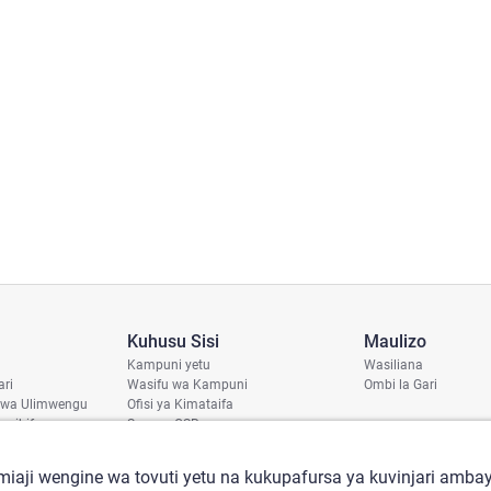
Kuhusu Sisi
Maulizo
Kampuni yetu
Wasiliana
ari
Wasifu wa Kampuni
Ombi la Gari
 wa Ulimwengu
Ofisi ya Kimataifa
haribifu
Sera ya CSR
aji
iaji wengine wa tovuti yetu na kukupafursa ya kuvinjari ambay