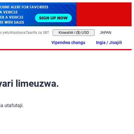
i yetu
Wasiliana
Taarifa za SBT
Kiswahili
/
($) USD
Vipendwa changu
Ingia / Jisajili
yari limeuzwa.
 utafutaji.