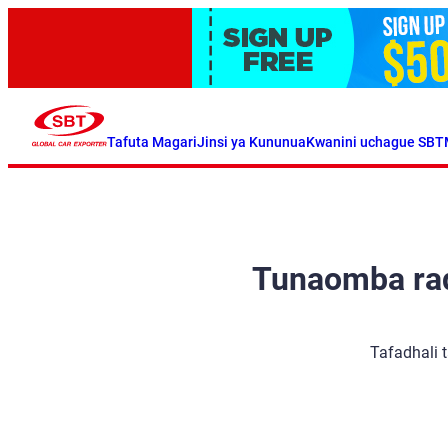
Tafuta Magari
Jinsi ya Kununua
Kwanini uchague SBT
Tunaomba radh
Tafadhali 