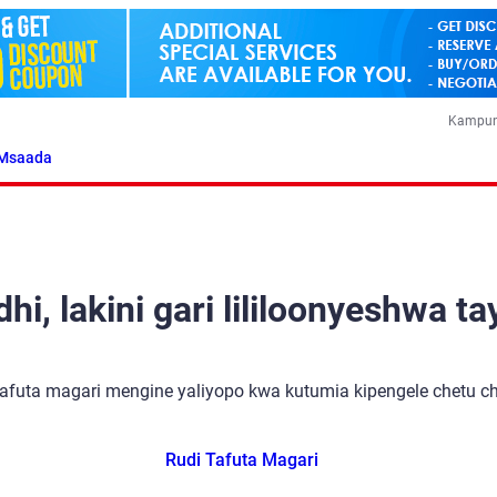
Kampun
Msaada
i, lakini gari lililoonyeshwa ta
tafuta magari mengine yaliyopo kwa kutumia kipengele chetu cha
Rudi Tafuta Magari