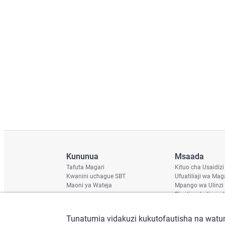
Kununua
Msaada
Tafuta Magari
Kituo cha Usaidizi
Kwanini uchague SBT
Ufuatiliaji wa Mag
Maoni ya Wateja
Mpango wa Ulinzi
Ripoti ya hali ya u
Ratiba ya Usafirish
Angalia Chassis
Tunatumia vidakuzi kukutofautisha na watum