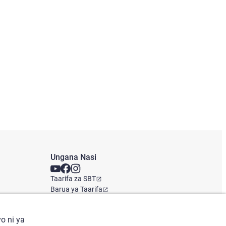
Ungana Nasi
Taarifa za SBT
Barua ya Taarifa
Ofisi ya Kimataifa
o ni ya