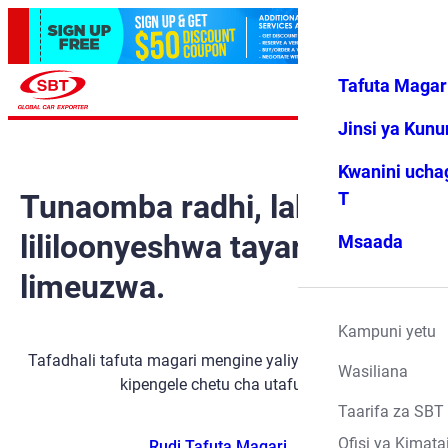
Tafuta Magar
Ingia
Vipendwa
Menyu
changu
Jinsi ya Kun
Kwanini ucha
Tunaomba radhi, lakini gari
T
lililoonyeshwa tayari
Msaada
limeuzwa.
Kampuni yetu
Tafadhali tafuta magari mengine yaliyopo kwa kutumia
Wasiliana
kipengele chetu cha utafutaji.
Taarifa za SBT
Ofisi ya Kimata
Rudi Tafuta Magari