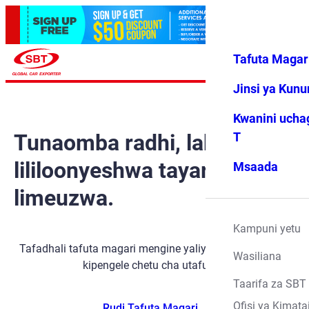
Tafuta Magar
Ingia
Vipendwa
Menyu
changu
Jinsi ya Kun
Kwanini ucha
Tunaomba radhi, lakini gari
T
lililoonyeshwa tayari
Msaada
limeuzwa.
Kampuni yetu
Tafadhali tafuta magari mengine yaliyopo kwa kutumia
Wasiliana
kipengele chetu cha utafutaji.
Taarifa za SBT
Ofisi ya Kimata
Rudi Tafuta Magari