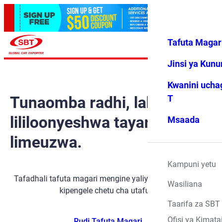
Tafuta Magar
Ingia
Vipendwa
Menyu
changu
Jinsi ya Kun
Kwanini ucha
Tunaomba radhi, lakini gari
T
lililoonyeshwa tayari
Msaada
limeuzwa.
Kampuni yetu
Tafadhali tafuta magari mengine yaliyopo kwa kutumia
Wasiliana
kipengele chetu cha utafutaji.
Taarifa za SBT
Ofisi ya Kimata
Rudi Tafuta Magari