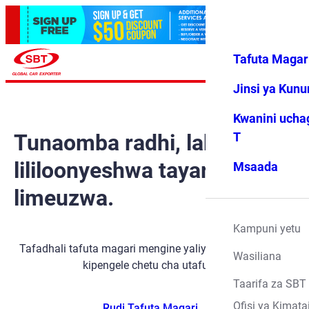
Tafuta Magar
Ingia
Vipendwa
Menyu
changu
Jinsi ya Kun
Kwanini ucha
Tunaomba radhi, lakini gari
T
lililoonyeshwa tayari
Msaada
limeuzwa.
Kampuni yetu
Tafadhali tafuta magari mengine yaliyopo kwa kutumia
Wasiliana
kipengele chetu cha utafutaji.
Taarifa za SBT
Ofisi ya Kimata
Rudi Tafuta Magari