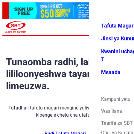
Tafuta Magar
Ingia
Vipendwa
Menyu
changu
Jinsi ya Kun
Kwanini ucha
Tunaomba radhi, lakini gari
T
lililoonyeshwa tayari
Msaada
limeuzwa.
Kampuni yetu
Tafadhali tafuta magari mengine yaliyopo kwa kutumia
Wasiliana
kipengele chetu cha utafutaji.
Taarifa za SBT
Ofisi ya Kimata
Rudi Tafuta Magari