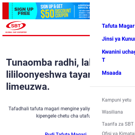
Tafuta Magar
Ingia
Vipendwa
Menyu
changu
Jinsi ya Kun
Kwanini ucha
Tunaomba radhi, lakini gari
T
lililoonyeshwa tayari
Msaada
limeuzwa.
Kampuni yetu
Tafadhali tafuta magari mengine yaliyopo kwa kutumia
Wasiliana
kipengele chetu cha utafutaji.
Taarifa za SBT
Ofisi ya Kimata
Rudi Tafuta Magari