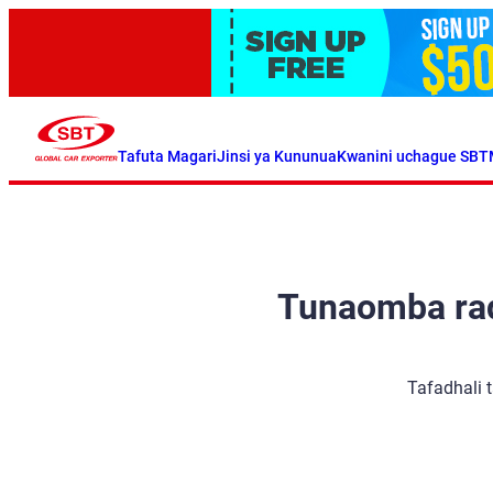
Tafuta Magari
Jinsi ya Kununua
Kwanini uchague SBT
Tunaomba radh
Tafadhali 