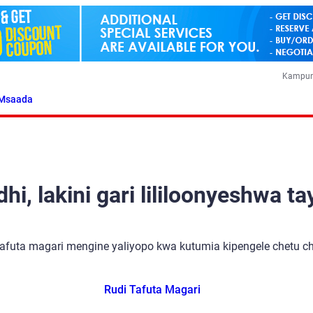
Kampun
Msaada
i, lakini gari lililoonyeshwa ta
tafuta magari mengine yaliyopo kwa kutumia kipengele chetu cha
Rudi Tafuta Magari