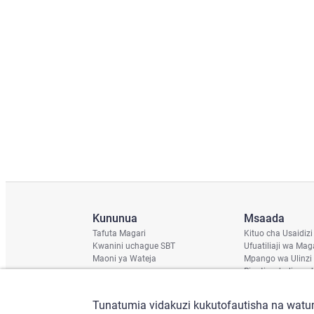
Kununua
Msaada
Tafuta Magari
Kituo cha Usaidizi
Kwanini uchague SBT
Ufuatiliaji wa Mag
Maoni ya Wateja
Mpango wa Ulinzi
Ripoti ya hali ya u
Ratiba ya Usafirish
Angalia Chassis
Tunatumia vidakuzi kukutofautisha na watum