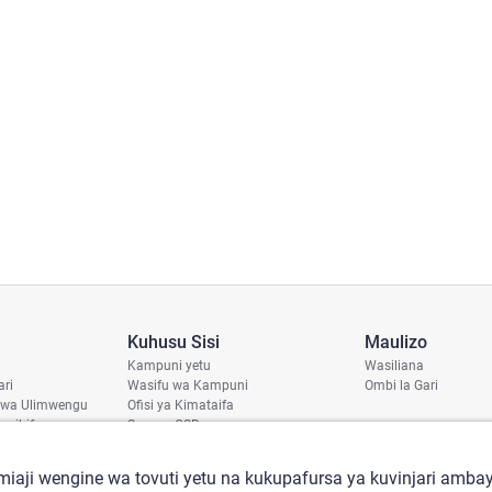
Kuhusu Sisi
Maulizo
Kampuni yetu
Wasiliana
ari
Wasifu wa Kampuni
Ombi la Gari
 wa Ulimwengu
Ofisi ya Kimataifa
haribifu
Sera ya CSR
aji
iaji wengine wa tovuti yetu na kukupafursa ya kuvinjari ambay