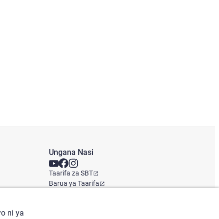
Ungana Nasi
Taarifa za SBT
Barua ya Taarifa
Ofisi ya Kimataifa
o ni ya