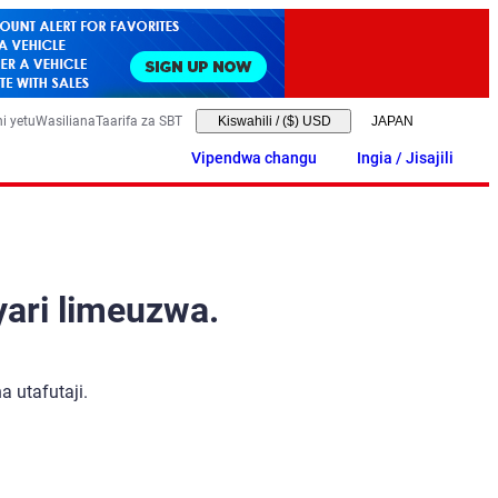
i yetu
Wasiliana
Taarifa za SBT
Kiswahili
/
($) USD
Vipendwa changu
Ingia / Jisajili
yari limeuzwa.
 utafutaji.