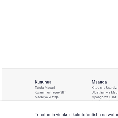
Kununua
Msaada
Tafuta Magari
Kituo cha Usaidizi
Kwanini uchague SBT
Ufuatiliaji wa Mag
Maoni ya Wateja
Mpango wa Ulinzi
Ripoti ya hali ya u
Ratiba ya Usafirish
Angalia Chassis
Tunatumia vidakuzi kukutofautisha na watum