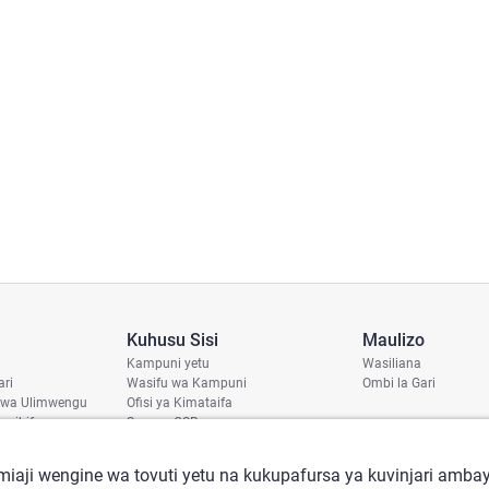
Kuhusu Sisi
Maulizo
Kampuni yetu
Wasiliana
ari
Wasifu wa Kampuni
Ombi la Gari
 wa Ulimwengu
Ofisi ya Kimataifa
haribifu
Sera ya CSR
aji
iaji wengine wa tovuti yetu na kukupafursa ya kuvinjari ambay