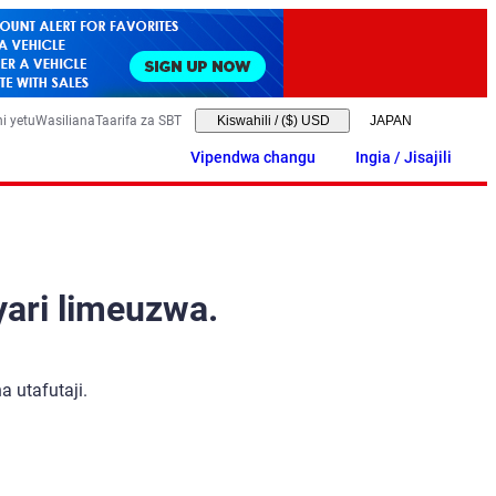
i yetu
Wasiliana
Taarifa za SBT
Kiswahili
/
($) USD
Vipendwa changu
Ingia / Jisajili
yari limeuzwa.
 utafutaji.