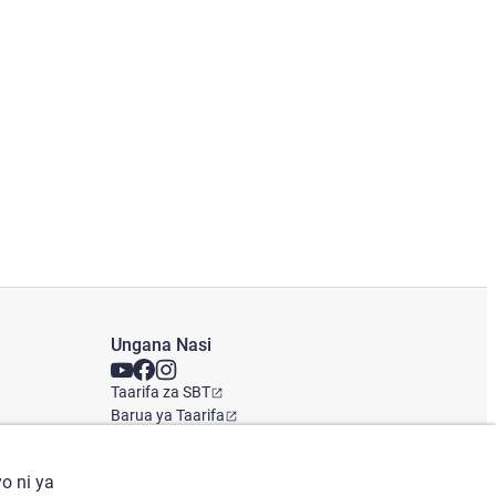
Ungana Nasi
Taarifa za SBT
Barua ya Taarifa
Ofisi ya Kimataifa
o ni ya