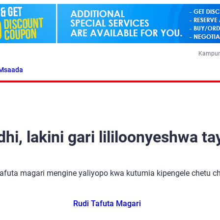
Kampun
Msaada
i, lakini gari lililoonyeshwa ta
tafuta magari mengine yaliyopo kwa kutumia kipengele chetu cha
Rudi Tafuta Magari