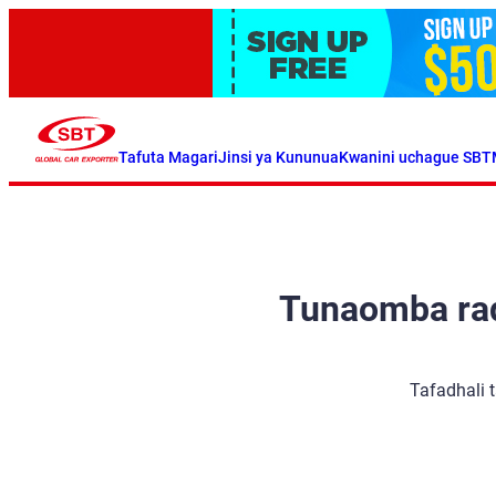
Tafuta Magari
Jinsi ya Kununua
Kwanini uchague SBT
Tunaomba radh
Tafadhali 