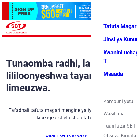
Tafuta Magar
Ingia
Vipendwa
Menyu
changu
Jinsi ya Kun
Kwanini ucha
Tunaomba radhi, lakini gari
T
lililoonyeshwa tayari
Msaada
limeuzwa.
Kampuni yetu
Tafadhali tafuta magari mengine yaliyopo kwa kutumia
Wasiliana
kipengele chetu cha utafutaji.
Taarifa za SBT
Ofisi ya Kimata
Rudi Tafuta Magari