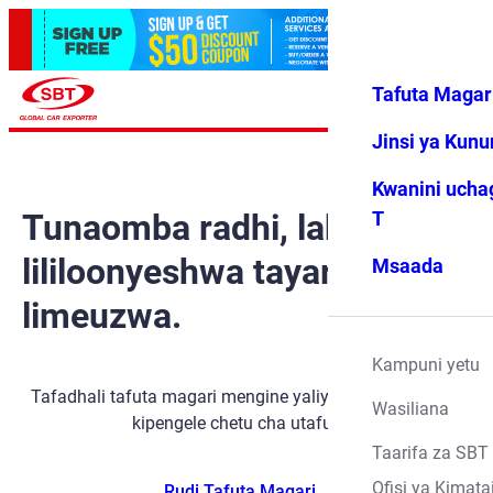
Tafuta Magar
Ingia
Vipendwa
Menyu
changu
Jinsi ya Kun
Kwanini ucha
Tunaomba radhi, lakini gari
T
lililoonyeshwa tayari
Msaada
limeuzwa.
Kampuni yetu
Tafadhali tafuta magari mengine yaliyopo kwa kutumia
Wasiliana
kipengele chetu cha utafutaji.
Taarifa za SBT
Ofisi ya Kimata
Rudi Tafuta Magari