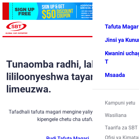
Tafuta Magar
Ingia
Vipendwa
Menyu
changu
Jinsi ya Kun
Kwanini ucha
Tunaomba radhi, lakini gari
T
lililoonyeshwa tayari
Msaada
limeuzwa.
Kampuni yetu
Tafadhali tafuta magari mengine yaliyopo kwa kutumia
Wasiliana
kipengele chetu cha utafutaji.
Taarifa za SBT
Ofisi ya Kimata
Rudi Tafuta Magari